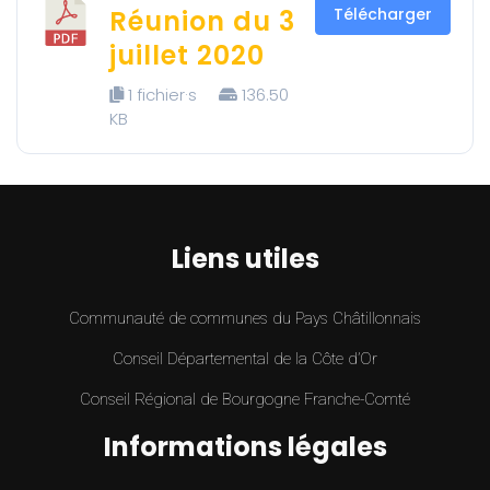
Réunion du 3
Télécharger
juillet 2020
1 fichier·s
136.50
KB
Liens utiles
Communauté de communes du Pays Châtillonnais
Conseil Départemental de la Côte d’Or
Conseil Régional de Bourgogne Franche-Comté
Informations légales