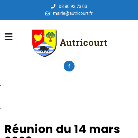
03.80.93.73.03
mairie@autricourt.fr
Autricourt
.
.
.
Réunion du 14 mars