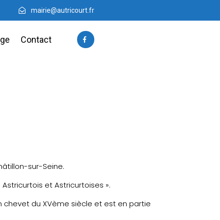
mairie@autricourt.fr
age
Contact
hâtillon-sur-Seine.
stricurtois et Astricurtoises ».
un chevet du XVème siècle et est en partie