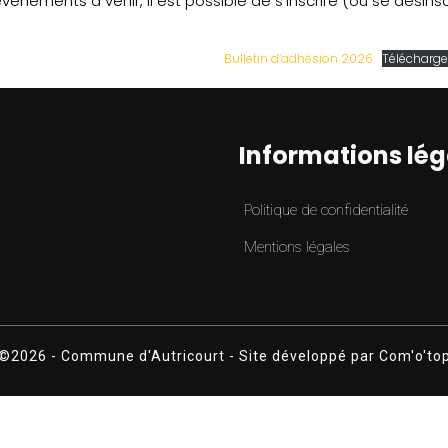
vénements à venir, il est possible de s’inscrire (ou se désins
Bulletin d’adhésion 2026
Télécharge
Informations lég
Politique de confidentialité
Mentions légales
©2026 - Commune d'Autricourt -
Site développé par
Com'o'to