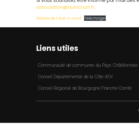
Si vous souhaitez être informé par mail des é
association@autricourt.fr
.
Statuts de L’Autr-y-court
Télécharger
Liens utiles
Communauté de communes du Pays Châtillonnais
Conseil Départemental de la Côte d’Or
Conseil Régional de Bourgogne Franche-Comté