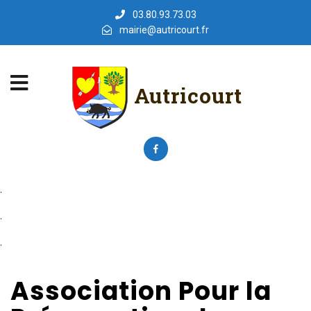
03.80.93.73.03
mairie@autricourt.fr
Autricourt
.
.
.
Association Pour la