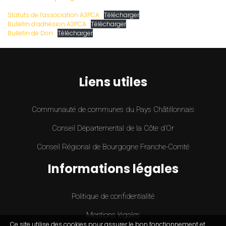
Statuts de l’association A3PCA
Télécharger
Bulletin d’adhésion A3PCA
Télécharger
Bulletin de Don
Télécharger
Liens utiles
Communauté de communes du Pays Châtillonnais
Conseil Départemental de la Côte d’Or
Conseil Régional de Bourgogne Franche-Comté
Informations légales
Politique de confidentialité
Mentions légales
Ce site utilise des cookies pour assurer le bon fonctionnement et