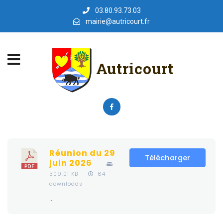
03.80.93.73.03
mairie@autricourt.fr
Autricourt
Réunion du 29
Télécharger
juin 2026
309.01 KB
84
downloads
...