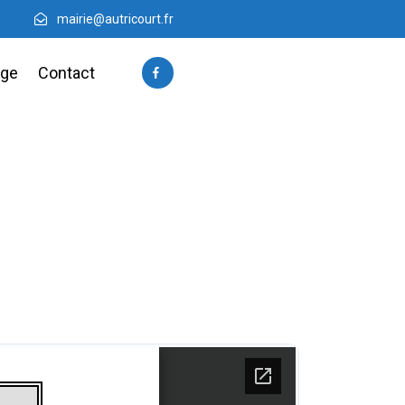
mairie@autricourt.fr
age
Contact