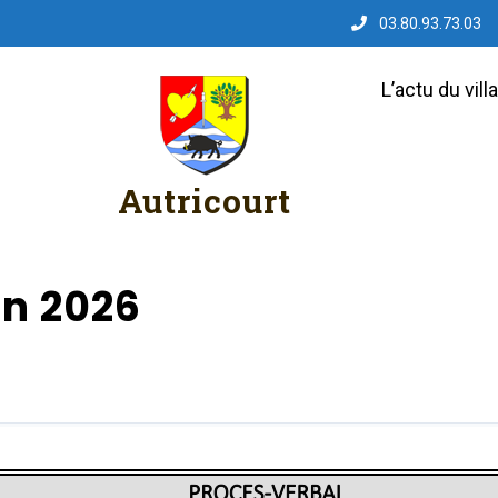
03.80.93.73.03
L’actu du vill
Autricourt
in 2026