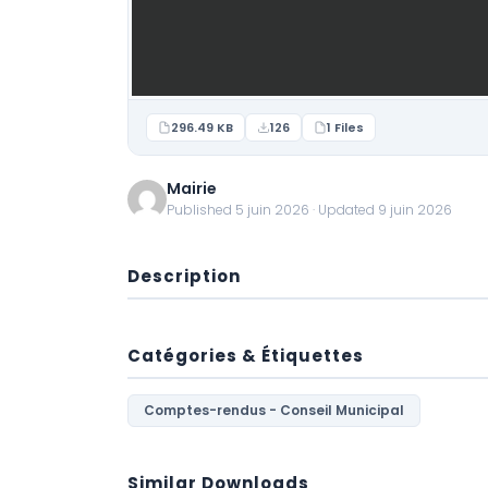
296.49 KB
126
1 Files
Mairie
Published 5 juin 2026 · Updated 9 juin 2026
Description
Catégories & Étiquettes
Comptes-rendus - Conseil Municipal
Similar Downloads