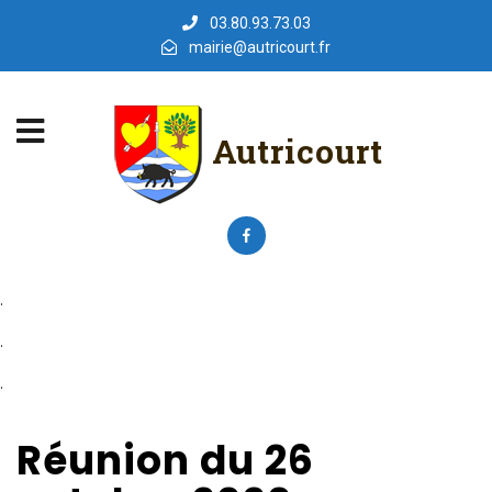
03.80.93.73.03
mairie@autricourt.fr
Autricourt
.
.
.
Réunion du 26