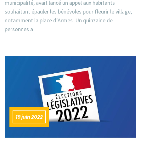
municipalité, avait lancé un appel aux habitants
souhaitant épauler les bénévoles pour fleurir le village,
notamment la place d’Armes. Un quinzaine de
personnes a
19 juin 2022