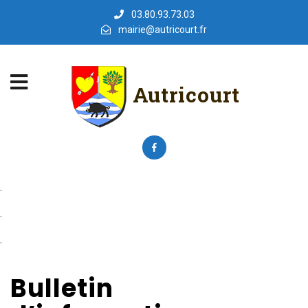
03.80.93.73.03
mairie@autricourt.fr
Autricourt
.
.
.
Bulletin