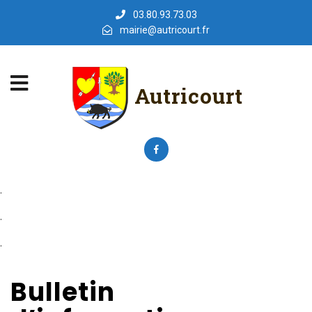
03.80.93.73.03
mairie@autricourt.fr
Autricourt
.
.
.
Bulletin