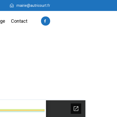
mairie@autricourt.fr
age
Contact