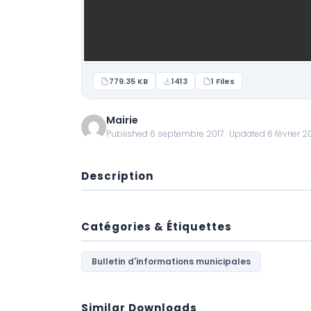
779.35 KB
1413
1 Files
Mairie
Published 6 septembre 2017 · Updated 6 février 2
Description
Catégories & Étiquettes
Bulletin d'informations municipales
Similar Downloads