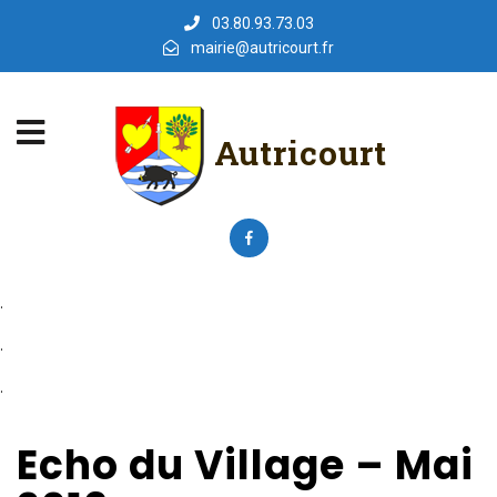
03.80.93.73.03
mairie@autricourt.fr
Autricourt
.
.
.
Echo du Village – Mai