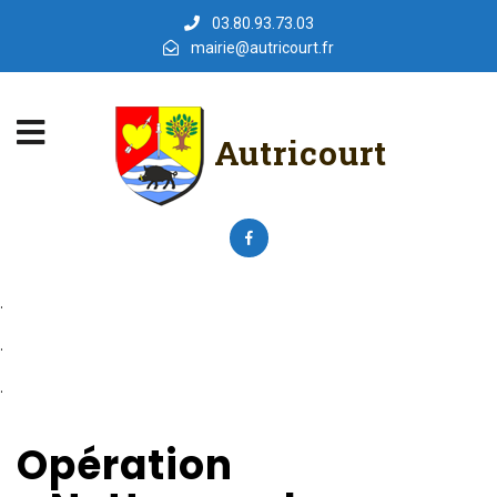
03.80.93.73.03
mairie@autricourt.fr
Autricourt
.
.
.
Opération