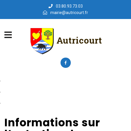
03.80.93.73.03
mairie@autricourt.fr
Autricourt
.
.
.
Informations sur