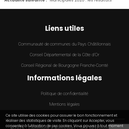
Liens utiles
Communauté de communes du Pays Châtillonnais
Conseil Départemental de la Côte d’Or
Conseil Régional de Bourgogne Franche-Comté
Informations légales
Politique de confidentialité
Mentions légales
Ce site utilise des cookies pour assurer le bon fonctionnement et
réaliser des statistiques de visite. En cliquant sur Accepter, vous
consentez à l'utilisation de ces cookies. Vous pouvez à tout moment
©2026 - Commune d'Autricourt -
Site développé par