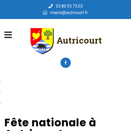
03.80.93.73.03
mairie@autricourt.fr
Autricourt
.
.
.
Fête nationale à