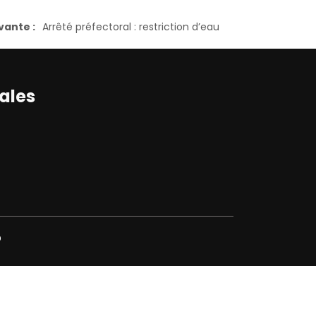
vante :
Arrêté préfectoral : restriction d’eau
ales
p