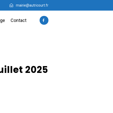
mairie@autricourt.fr
age
Contact
illet 2025