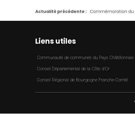
Actualité précédente :
Commémoration du 
Liens utiles
Communauté de communes du Pays Châtillonnais
Conseil Départemental de la Côte d’Or
Conseil Régional de Bourgogne Franche-Comté