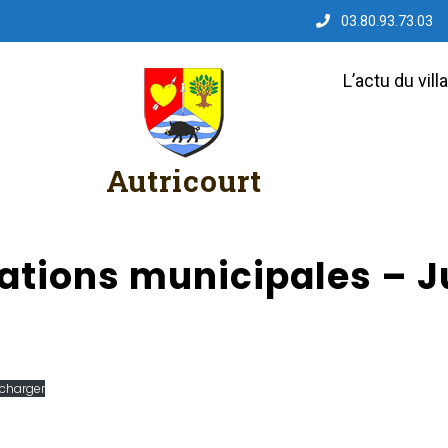
03.80.93.73.03
L’actu du vill
Autricourt
ations municipales – Ju
écharger